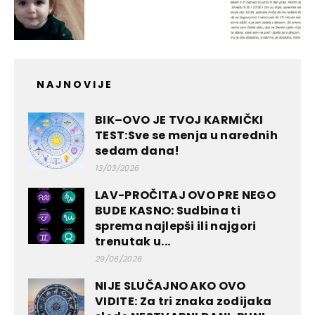
NAJNOVIJE
BIK–OVO JE TVOJ KARMIČKI
TEST:Sve se menja u narednih
sedam dana!
13/03/2026
LAV-PROČITAJ OVO PRE NEGO
BUDE KASNO: Sudbina ti
sprema najlepši ili najgori
trenutak u...
29/06/2026
NIJE SLUČAJNO AKO OVO
VIDITE: Za tri znaka zodijaka