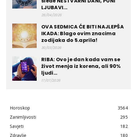
slede NESTVARNI DANI, PUNI
LJUBAVI...
26/04/2026
OVA SEDMICA ĆE BITI NAJLEPŠA
IKADA: Blago ovim znacima
zodijaka do 5.aprila!
30/03/2026
RIBA: Ovo je dan kada vam se
život menja iz korena, ali 90%
ljudi...
17/07/2026
Horoskop
3564
Zanimljivosti
295
Savjeti
182
Zdravlje
180