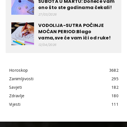
SUBOTA U MARTU: Doneće vam
ono što ste godinama čekali!
27/03/2026
VODOLIJA-SUTRA POČINJE
MOĆAN PERIOD:Blago
vama,sve će vam ići od ruke!
12/04/2026
Horoskop
3682
Zanimljivosti
295
Savjeti
182
Zdravlje
180
Vijesti
111