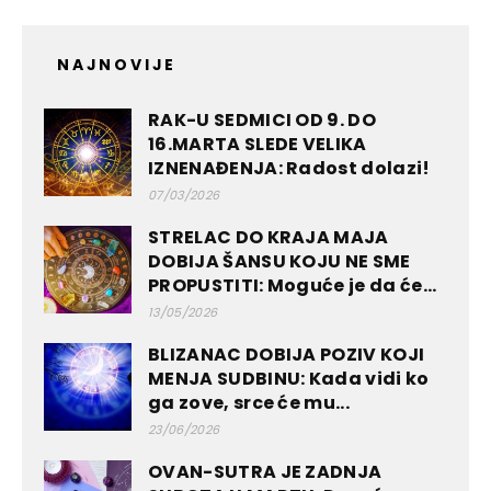
NAJNOVIJE
RAK-U SEDMICI OD 9. DO
16.MARTA SLEDE VELIKA
IZNENAĐENJA: Radost dolazi!
07/03/2026
STRELAC DO KRAJA MAJA
DOBIJA ŠANSU KOJU NE SME
PROPUSTITI: Moguće je da će...
13/05/2026
BLIZANAC DOBIJA POZIV KOJI
MENJA SUDBINU: Kada vidi ko
ga zove, srce će mu...
23/06/2026
OVAN-SUTRA JE ZADNJA