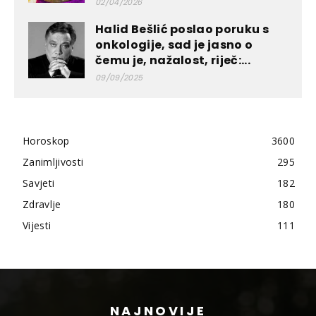
02/04/2026
Halid Bešlić poslao poruku s
onkologije, sad je jasno o
čemu je, nažalost, riječ:...
09/09/2025
Horoskop
3600
Zanimljivosti
295
Savjeti
182
Zdravlje
180
Vijesti
111
NAJNOVIJE