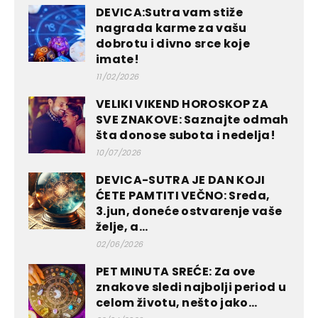
DEVICA:Sutra vam stiže
nagrada karme za vašu
dobrotu i divno srce koje
imate!
11/02/2026
VELIKI VIKEND HOROSKOP ZA
SVE ZNAKOVE: Saznajte odmah
šta donose subota i nedelja!
10/07/2026
DEVICA-SUTRA JE DAN KOJI
ĆETE PAMTITI VEČNO: Sreda,
3.jun, doneće ostvarenje vaše
želje, a...
02/06/2026
PET MINUTA SREĆE: Za ove
znakove sledi najbolji period u
celom životu, nešto jako...