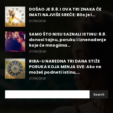
DOŠAO JE 8.8. I OVA TRI ZNAKA ĆE
IMATI NAJVIŠE SREĆE: Bilo je i...
07/08/2026
SAMO ŠTO NISU SAZNALI ISTINU: 8.8.
donosi tajnu, poruku i iznenađenje
koje će mnogima...
07/08/2026
RIBA-U NAREDNA TRI DANA STIŽE
PORUKA KOJA MENJA SVE: Ako ne
možeš podneti istinu,...
07/08/2026