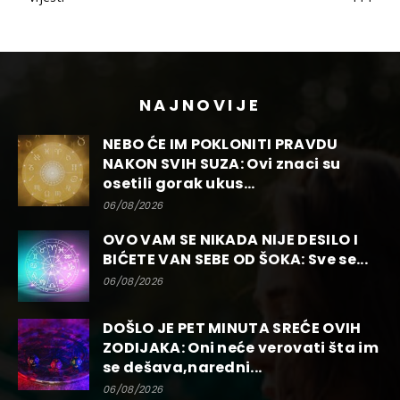
NAJNOVIJE
NEBO ĆE IM POKLONITI PRAVDU
NAKON SVIH SUZA: Ovi znaci su
osetili gorak ukus...
06/08/2026
OVO VAM SE NIKADA NIJE DESILO I
BIĆETE VAN SEBE OD ŠOKA: Sve se...
06/08/2026
DOŠLO JE PET MINUTA SREĆE OVIH
ZODIJAKA: Oni neće verovati šta im
se dešava,naredni...
06/08/2026