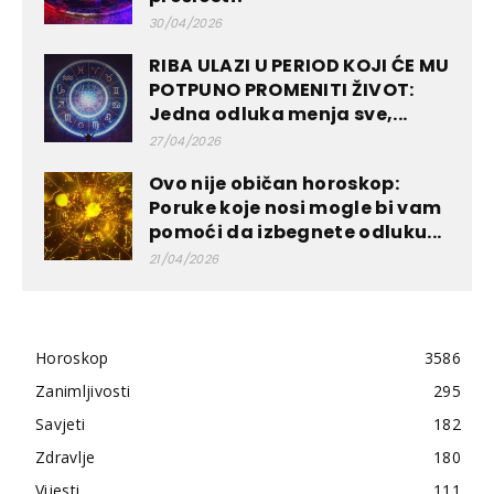
30/04/2026
RIBA ULAZI U PERIOD KOJI ĆE MU
POTPUNO PROMENITI ŽIVOT:
Jedna odluka menja sve,...
27/04/2026
Ovo nije običan horoskop:
Poruke koje nosi mogle bi vam
pomoći da izbegnete odluku...
21/04/2026
Horoskop
3586
Zanimljivosti
295
Savjeti
182
Zdravlje
180
Vijesti
111