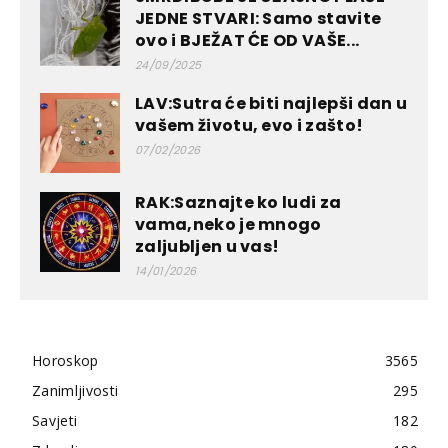
JEDNE STVARI: Samo stavite
ovo i BJEŽAT ĆE OD VAŠE...
24/09/2025
LAV:Sutra će biti najlepši dan u
vašem životu, evo i zašto!
07/02/2026
RAK:Saznajte ko ludi za
vama,neko je mnogo
zaljubljen u vas!
14/01/2026
Horoskop
3565
Zanimljivosti
295
Savjeti
182