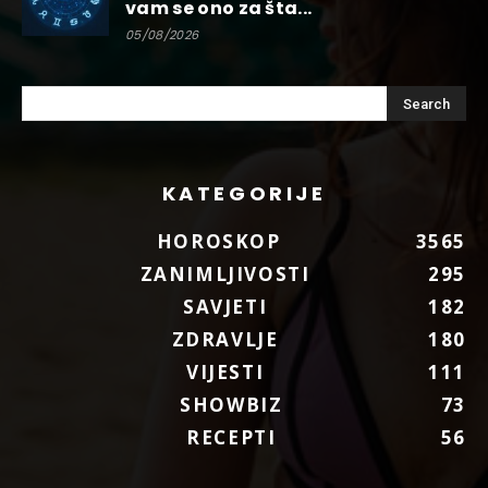
vam se ono za šta...
05/08/2026
KATEGORIJE
HOROSKOP
3565
ZANIMLJIVOSTI
295
SAVJETI
182
ZDRAVLJE
180
VIJESTI
111
SHOWBIZ
73
RECEPTI
56