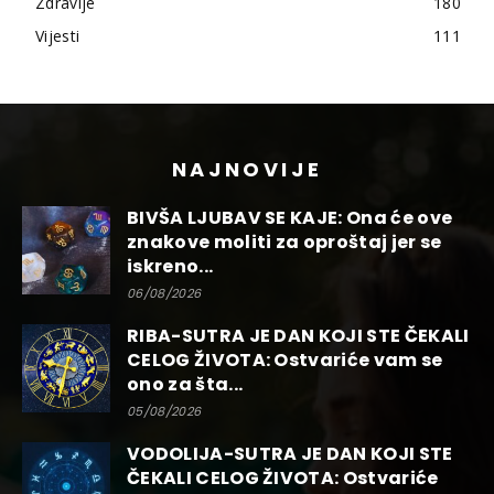
Zdravlje
180
Vijesti
111
NAJNOVIJE
BIVŠA LJUBAV SE KAJE: Ona će ove
znakove moliti za oproštaj jer se
iskreno...
06/08/2026
RIBA-SUTRA JE DAN KOJI STE ČEKALI
CELOG ŽIVOTA: Ostvariće vam se
ono za šta...
05/08/2026
VODOLIJA-SUTRA JE DAN KOJI STE
ČEKALI CELOG ŽIVOTA: Ostvariće