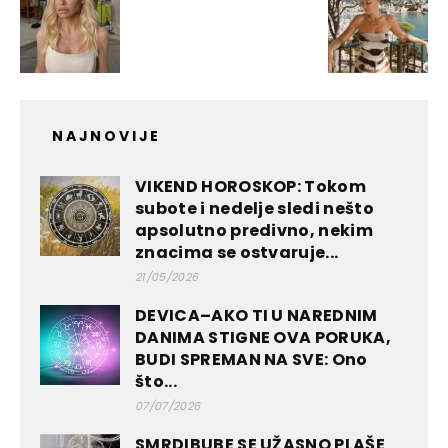
NAJNOVIJE
VIKEND HOROSKOP: Tokom
subote i nedelje sledi nešto
apsolutno predivno, nekim
znacima se ostvaruje...
21/05/2026
DEVICA–AKO TI U NAREDNIM
DANIMA STIGNE OVA PORUKA,
BUDI SPREMAN NA SVE: Ono
što...
07/07/2026
SMRDIBUBE SE UŽASNO PLAŠE